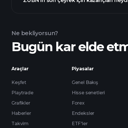
ZUBN'ın son çeyrek için kazançları neyd
Ne bekliyorsun?
Bugün kar elde et
kazançları
Araçlar
Piyasalar
Keşfet
Genel Bakış
Playtrade
Hisse senetleri
Grafikler
Forex
Haberler
Endeksler
Takvim
ETF'ler