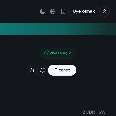
Üye olmak
Piyasa açık
Ticaret
ZUBN
·
SW