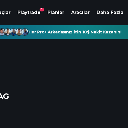
1
açlar
Playtrade
Planlar
Aracılar
Daha Fazla
Her Pro+ Arkadaşınız için 10$ Nakit Kazanın!
 AG