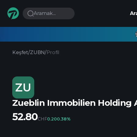
Aramak...
Ar
Keşfet
/
ZUBN
/
Profil
ZU
Zueblin Immobilien Holding
52.80
CHF
0.20
0.38%