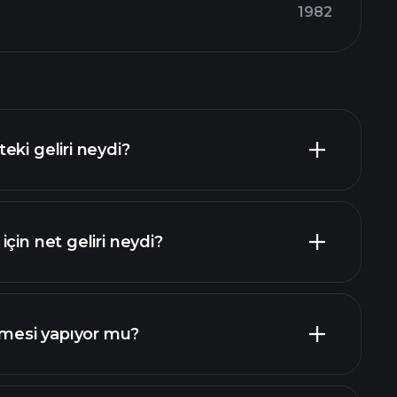
1982
eki geliri neydi?
çin net geliri neydi?
esi yapıyor mu?
mali raporlar