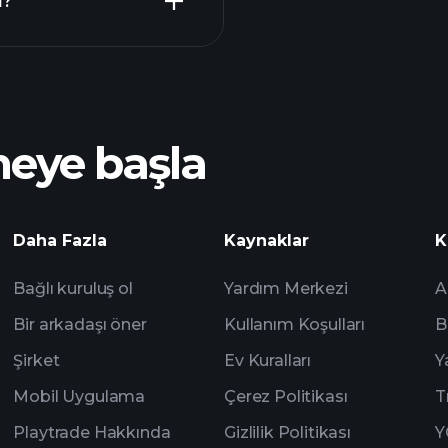
i?
Playt
önerilen aracı
meye başla
ZUBN
analizlerine
Daha Fazla
Kaynaklar
K
Watchlist'leri
Bağlı kuruluş ol
Yardım Merkezi
A
Bir arkadaşı öner
Kullanım Koşulları
B
Şirket
Ev Kuralları
Y
Mobil Uygulama
Çerez Politikası
T
Playtrade Hakkında
Gizlilik Politikası
Y