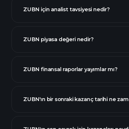
ZUBN için analist tavsiyesi nedir?
grafik
ZUBN piyasa değeri nedir?
ZUBN finansal raporlar yayımlar mı?
değeri sıralanan hisse listemizi
ZUBN finansal verilerini
ZUBN'ın bir sonraki kazanç tarihi ne za
Kazanç Takvimi