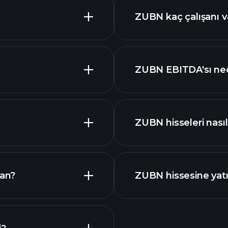
ZUBN kaç çalışanı v
ZUBN
en büyük i
ZUBN EBITDA'sı ned
piyasa
ZUBN hisseleri nasıl 
man?
ZUBN hissesine yat