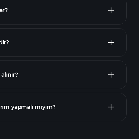
ar?
şverenler
ir?
alınır?
mali raporlar
ırım yapmalı mıyım?