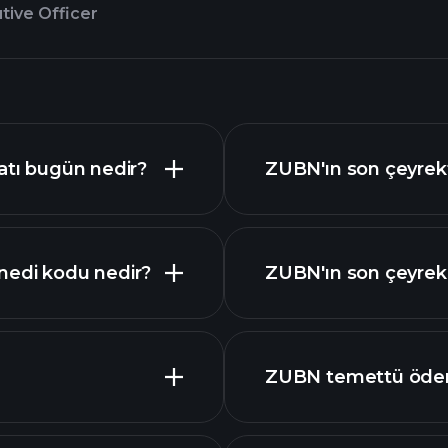
tive Officer
atı bugün nedir?
ZUBN'ın son çeyrekt
nedi kodu nedir?
ZUBN'ın son çeyrek i
mali raporlar
ZUBN temettü ödem