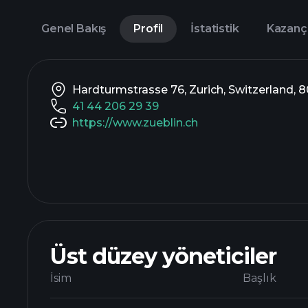
Genel Bakış
Profil
İstatistik
Kazanç
Hardturmstrasse 76, Zurich, Switzerland, 
41 44 206 29 39
https://www.zueblin.ch
Üst düzey yöneticiler
İsim
Başlık