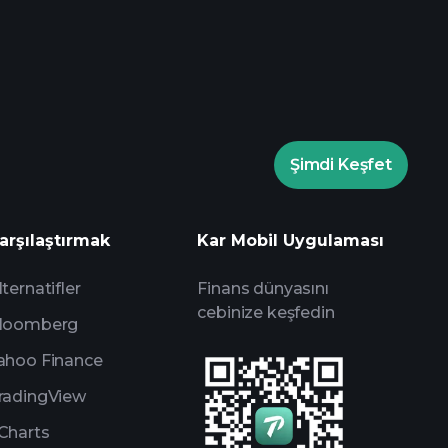
rade Turnuvalarında
Playtrade Turnuvalarında
Şimdi Keşfet
yapay zeka destekli günlük piyasa
arşılaştırmak
Kar Mobil Uygulaması
Milyarder Portföylerini
lternatifler
Finans dünyasını
cebinize keşfedin
loomberg
ahoo Finance
radingView
Charts