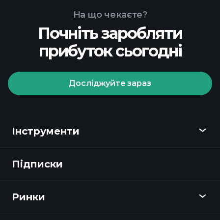
На що чекаєте?
Почніть заробляти
прибуток сьогодні
Досліджуйте зараз
Інструменти
Підписки
Огляд
Playtrade
Ринки
Графіки