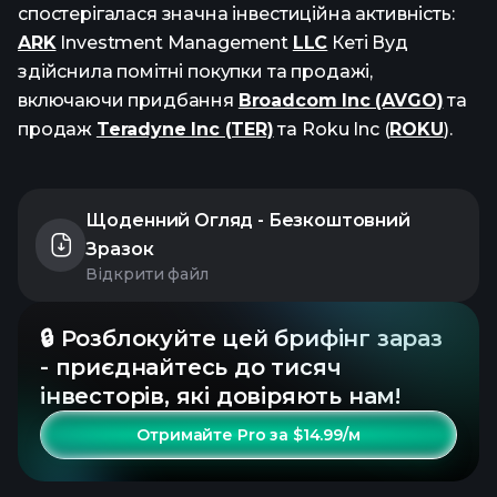
спостерігалася значна інвестиційна активність:
ARK
Investment Management
LLC
Кеті Вуд
здійснила помітні покупки та продажі,
включаючи придбання
Broadcom Inc (AVGO)
та
продаж
Teradyne Inc (TER)
та Roku Inc (
ROKU
).
Щоденний Огляд - Безкоштовний
Зразок
Відкрити файл
🔒 Розблокуйте цей брифінг зараз
- приєднайтесь до тисяч
інвесторів, які довіряють нам!
Отримайте Pro за $14.99/м