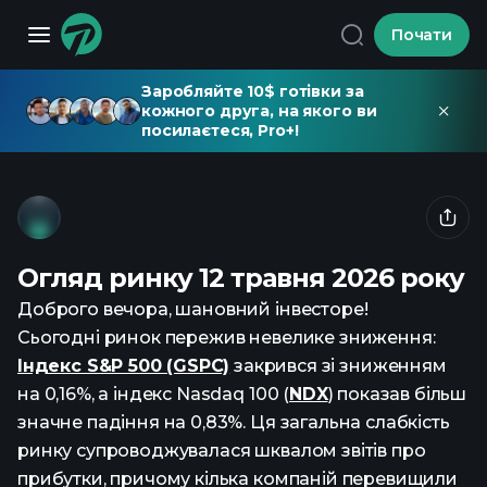
Почати
Заробляйте 10$ готівки за
кожного друга, на якого ви
посилаєтеся, Pro+!
Огляд ринку 12 травня 2026 року
Доброго вечора, шановний інвесторе!
Сьогодні ринок пережив невелике зниження:
Індекс S&P 500 (GSPC)
закрився зі зниженням
на 0,16%, а індекс Nasdaq 100 (
NDX
) показав більш
значне падіння на 0,83%. Ця загальна слабкість
ринку супроводжувалася шквалом звітів про
прибутки, причому кілька компаній перевищили