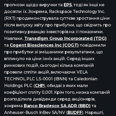
прогнози щодо виручки та
EPS
, тоді як інші не
досягли їх. Зокрема, Rackspace Technology Inc.
(RXT) продемонструвала суттєве зростання ціни
після випуску звіту про прибутки, що свідчить про
позитивну реакцію інвесторів на її показники.
Навпаки,
Transdigm Group Incorporated (TDG)
та
Cogent Biosciences Inc (COGT)
повідомили
про прибутки зі змішаними результатами, що
вплинуло на ціни їхніх акцій. Серед інших
ринкових подій, сьогодні кілька компаній
провели спліти акцій, включаючи VELA
TECHNOL.PLC LS-0001 (IBNN) та Caledonian
Holdings PLC (
CHP
), обидві з яких мали
коефіцієнт спліту 0,001. Крім того, низка компаній
розподілила дивіденди серед акціонерів,
зокрема
Banco Bradesco SA ADR (BBD)
та
Anheuser-Busch InBev SA/NV (
BUDFF
). Нарешті,