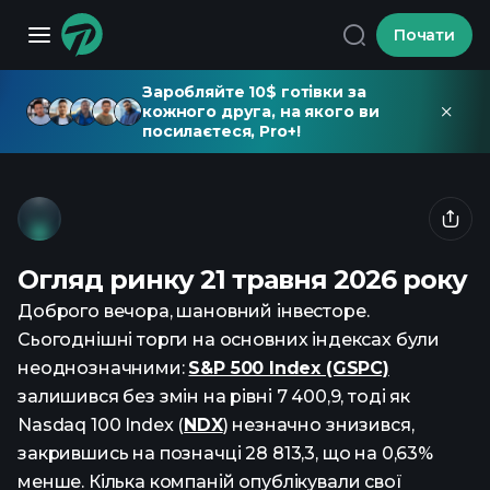
Почати
Заробляйте 10$ готівки за
кожного друга, на якого ви
посилаєтеся, Pro+!
Огляд ринку 21 травня 2026 року
Доброго вечора, шановний інвесторе.
Сьогоднішні торги на основних індексах були
неоднозначними:
S&P 500 Index (GSPC)
залишився без змін на рівні 7 400,9, тоді як
Nasdaq 100 Index (
NDX
) незначно знизився,
закрившись на позначці 28 813,3, що на 0,63%
менше. Кілька компаній опублікували свої