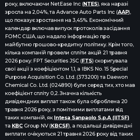
року, включаючи NetEase Inc (
NTES
), яка наразі
зросла на 2,04%, та Advance Auto Parts Inc (
AAP
),
що показує зростання на 3,45%. Економічний
календар включав випуск протоколів засідання
FOMC США, що надало інформацію про
майбутню грошово-кредитну політику. Крім того,
кілька компаній провели спліти акцій 21 травня
2026 року: FPT Securities JSC (
FTS
) скоригувала
свої акції з коефіцієнтом 1,1, а IBKS No. 15 Special
Purpose Acquisition Co. Ltd. (373200) та Daewon
Chemical Co. Ltd. (024890) були серед тих, хто мав
коефіцієнт спліту 0,2. Значна кількість
дивідендних виплат також була оброблена 20
травня 2026 року, з помітними виплатами від
таких компаній, як
Intesa Sanpaolo S.p.A (IITSF)
та
KBC
Group NV (
KBCSF
), а подальші дивідендні
виплати очікуються 21 травня 2026 року від таких