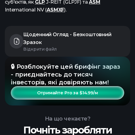
суб'єктів, як
GLP
J-REIT (GLPJF) та
ASM
International NV (
ASMXF
).
Щоденний Огляд - Безкоштовний
Зразок
Відкрити файл
🔒 Розблокуйте цей брифінг зараз
- приєднайтесь до тисяч
інвесторів, які довіряють нам!
Отримайте Pro за $14.99/м
На що чекаєте?
Почніть заробляти