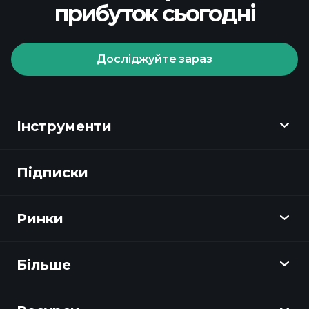
прибуток сьогодні
Досліджуйте зараз
Інструменти
Підписки
Огляд
Playtrade
Ринки
Графіки
Новини
Більше
Огляд
Календар
Акції