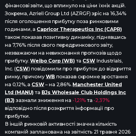
фінансові звіти, що вплинуло на ціни їхніх акцій.
Зокрема, Azrieli Group Ltd (AZRGF) зріс на 16,34%
після оголошення прибутку поза ринковими
годинами, а
Capricor Therapeutics Inc (CAPR)
також показав позитивну динаміку, піднявшись
на 7,76% після свого передринкового звіту,
незважаючи на невиконання прогнозів щодо
прибутку.
Weibo Corp (WB)
та
CSW
Industrials,
Inc. (
CSW
) повідомили про прибуток до відкриття
ринку, причому
WB
показав скромне зростання
на 0,12%, а
CSW
– на 2,86%.
Manchester United
Ltd (MANU)
та
BJs Wholesale Club Holdings Inc
(BJ)
зазнали зниження на
-1,21%
та
-2,37%
відповідно після розкриття інформації про
прибутки.
В іншій ринковій активності значна кількість
компаній запланована на звітність 21 травня 2026