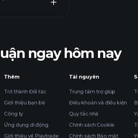
Playtrade T
được khuyến nghị
nhuận ngay hôm nay
nhuận của
Playtrade T
trường hàng ngày 
theo dõi
Thêm
Tài nguyên
S
Danh mục Tỷ phú
Trở thành Đối tác
Trung tâm trợ giúp
T
Giới thiệu bạn bè
Điều khoản và điều kiện
B
Công ty
Quy tắc nhà
Y
Ứng dụng di động
Chính sách Cookie
T
Giới thiệu về Playtrade
Chính sách Bảo mật
Y