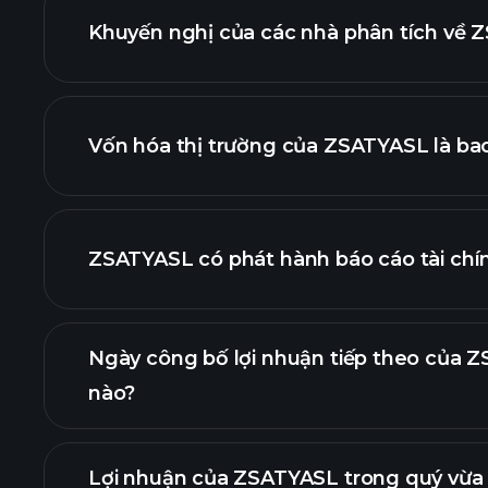
Khuyến nghị của các nhà phân tích về Z
biểu 
Vốn hóa thị trường của ZSATYASL là ba
danh sách cổ phiếu của chú
ZSATYASL có phát hành báo cáo tài ch
tài chính của 
Ngày công bố lợi nhuận tiếp theo của Z
nào?
Lợi nhuận của ZSATYASL trong quý vừa 
Lịch cô