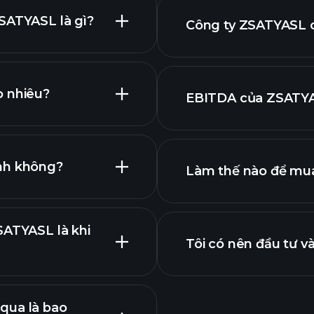
SATYASL là gì?
Công ty ZSATYASL c
đồ ZSATYASL
tức cao
o nhiêu?
EBITDA của ZSATYAS
dụng lớn nhất
ng tôi
ính không?
Làm thế nào để mu
ZSATYASL
SATYASL là khi
Tôi có nên đầu tư 
qua là bao
ng bố lợi nhuận