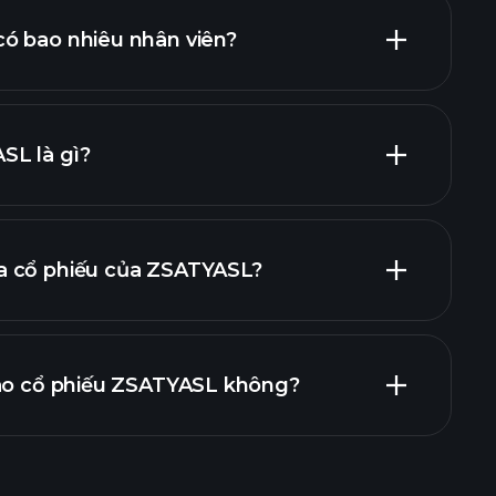
cổ phiếu trả cổ
ó bao nhiêu nhân viên?
nhà tuyển
L là gì?
a cổ phiếu của ZSATYASL?
báo cáo tài chính
vào cổ phiếu ZSATYASL không?