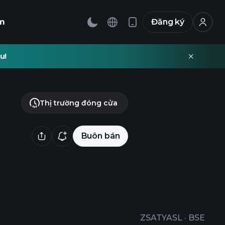
m
Đăng ký
u!
Thị trường đóng cửa
Buôn bán
ZSATYASL
·
BSE