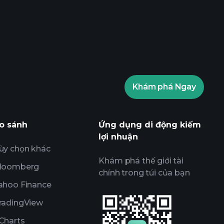
ournaments
nhà môi giới
Khám phá Ngay
ournaments
các thông tin thị
sử dụng AI
Danh sách
Các
o sánh
Ứng dụng di động kiếm
lợi nhuận
ùy chọn khác
Khám phá thế giới tài
loomberg
chính trong túi của bạn
ahoo Finance
radingView
Charts