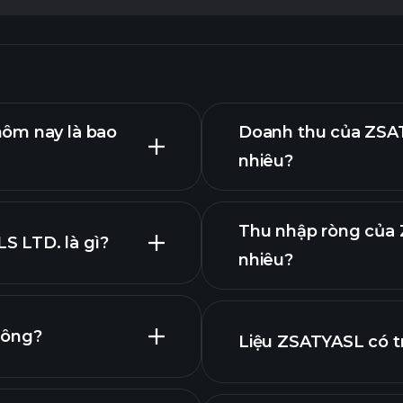
hôm nay là bao
Doanh thu của ZSAT
nhiêu?
Thu nhập ròng của 
 LTD. là gì?
nhiêu?
biểu đồ
hông?
Liệu ZSATYASL có t
báo cáo tài chính