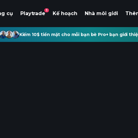
1
ng cụ
Playtrade
Kế hoạch
Nhà môi giới
Thê
Kiếm 10$ tiền mặt cho mỗi bạn bè Pro+ bạn giới thiệ