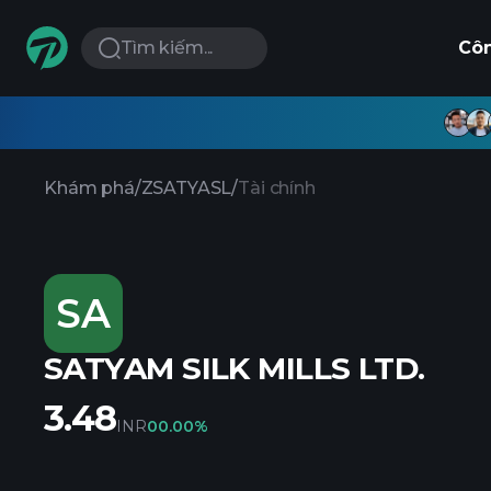
Tìm kiếm...
Cô
Khám phá
/
ZSATYASL
/
Tài chính
SA
SATYAM SILK MILLS LTD.
3.48
INR
0
0.00%