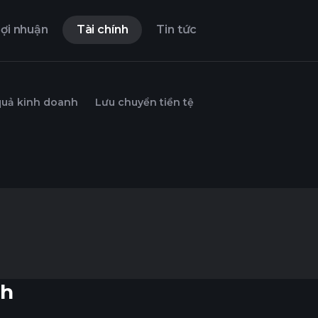
ợi nhuận
Tài chính
Tin tức
quả kinh doanh
Lưu chuyển tiền tệ
nh