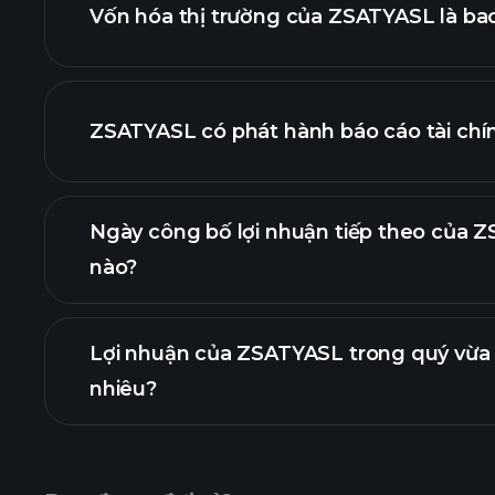
Vốn hóa thị trường của ZSATYASL là ba
danh sách cổ phiếu của chú
ZSATYASL có phát hành báo cáo tài ch
tài chính của 
Ngày công bố lợi nhuận tiếp theo của Z
nào?
Lợi nhuận của ZSATYASL trong quý vừa 
Lịch cô
nhiêu?