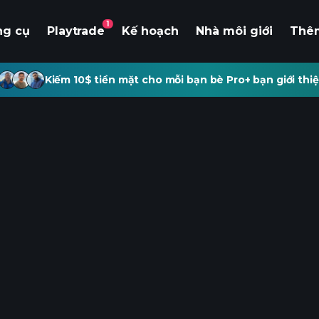
1
ng cụ
Playtrade
Kế hoạch
Nhà môi giới
Thê
Kiếm 10$ tiền mặt cho mỗi bạn bè Pro+ bạn giới thiệ