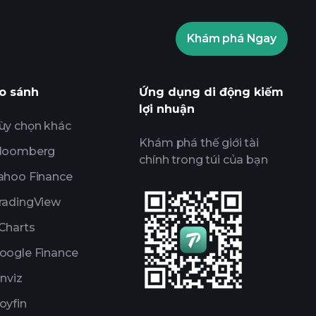
Khám phá Ngay
ournaments
các thông tin thị
sử dụng AI
Danh sách
Các
o sánh
Ứng dụng di động kiếm
lợi nhuận
ùy chọn khác
Khám phá thế giới tài
loomberg
chính trong túi của bạn
ahoo Finance
radingView
Charts
oogle Finance
inviz
oyfin