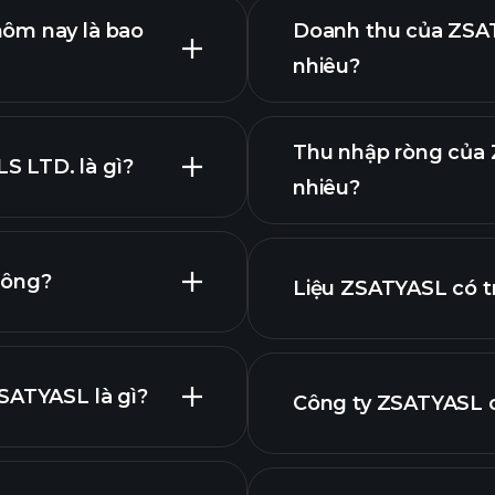
hôm nay là bao
Doanh thu của ZSAT
nhiêu?
Thu nhập ròng của 
 LTD. là gì?
nhiêu?
biểu đồ
hông?
Liệu ZSATYASL có t
báo cáo tài chính
SATYASL là gì?
Công ty ZSATYASL c
đồ ZSATYASL
tức cao