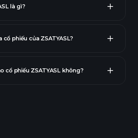
nhà tuyển
L là gì?
a cổ phiếu của ZSATYASL?
báo cáo tài chính
vào cổ phiếu ZSATYASL không?
ournaments
nhà môi giới