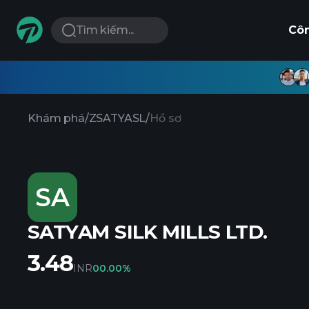
Tìm kiếm...
Cô
Khám phá
/
ZSATYASL
/
Hồ sơ
SA
SATYAM SILK MILLS LTD.
3.48
INR
0
0.00%