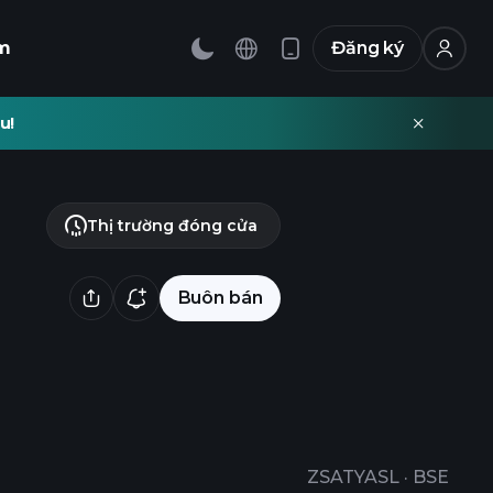
m
Đăng ký
u!
Thị trường đóng cửa
Buôn bán
ZSATYASL
·
BSE