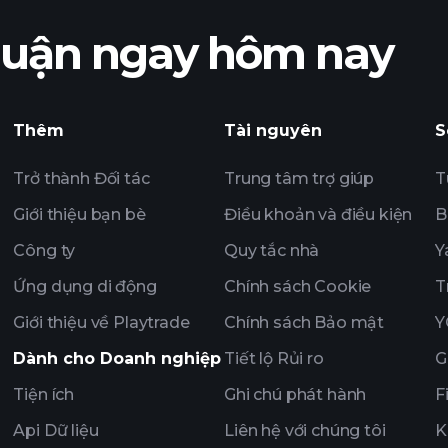
nhuận ngay hôm nay
nhuận của
Playtrade T
trường hàng ngày 
theo dõi
Thêm
Tài nguyên
S
Danh mục Tỷ phú
Trở thành Đối tác
Trung tâm trợ giúp
T
Giới thiệu bạn bè
Điều khoản và điều kiện
B
Công ty
Quy tắc nhà
Y
Ứng dụng di động
Chính sách Cookie
T
Giới thiệu về Playtrade
Chính sách Bảo mật
Y
Dành cho Doanh nghiệp
Tiết lộ Rủi ro
G
Tiện ích
Ghi chú phát hành
F
Api Dữ liệu
Liên hệ với chúng tôi
K