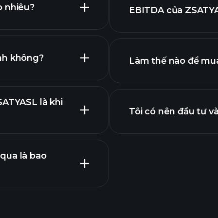
o nhiêu?
EBITDA của ZSATYAS
dụng lớn nhất
ng tôi
ính không?
Làm thế nào để mu
ZSATYASL
SATYASL là khi
Tôi có nên đầu tư 
qua là bao
ng bố lợi nhuận
Playtrade T
được khuyến nghị