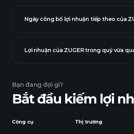
tài chính của 
Ngày công bố lợi nhuận tiếp theo của Z
Lịch cô
Lợi nhuận của ZUGER trong quý vừa qua
Bạn đang đợi gì?
Bắt đầu kiếm lợi 
lợi nhuận 
Công cụ
Thị trường