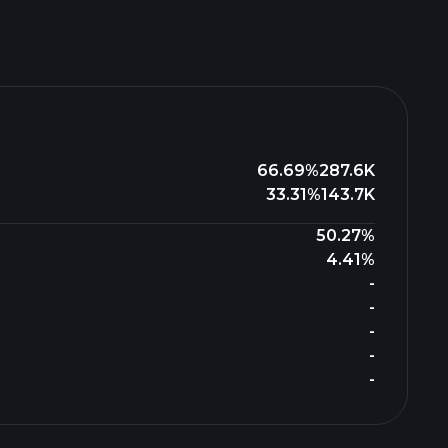
66.69%
287.6K
33.31%
143.7K
50.27%
4.41%
-
-
-
-
-