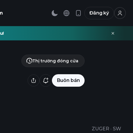
m
Đăng ký
u!
Thị trường đóng cửa
Buôn bán
ZUGER
·
SW