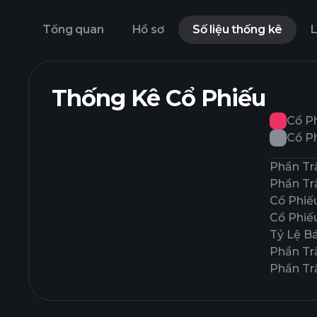
Tổng quan
Hồ sơ
Số liệu thống kê
L
Thống Kê Cổ Phiếu
Cổ P
Cổ P
Phần Tr
Phần Tr
Cổ Phiế
Cổ Phiế
Tỷ Lệ B
Phần Tr
Phần Tr