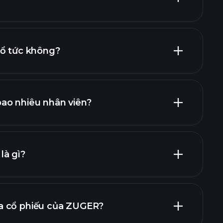
báo cáo tài
cổ tức không?
chính
cổ phiếu trả cổ tức cao
ao nhiêu nhân viên?
nhà tuyển
là gì?
a cổ phiếu của ZUGER?