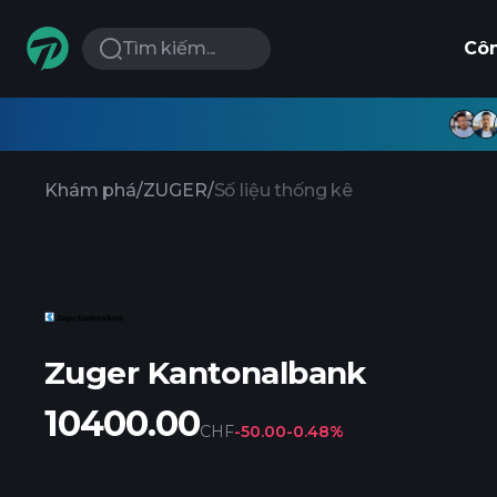
Tìm kiếm...
Cô
Khám phá
/
ZUGER
/
Số liệu thống kê
Zuger Kantonalbank
10400.00
CHF
-50.00
-0.48%