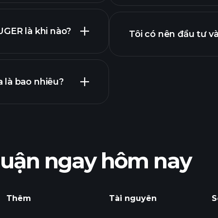
ZUGER
UGER là khi nào?
Tôi có nên đầu tư 
ng bố lợi nhuận
 là bao nhiêu?
Playtrade Tournam
khuyến nghị
nhuận ngay hôm nay
của ZUGER
Playtrade Tournam
hàng ngày sử dụng
Thêm
Tài nguyên
S