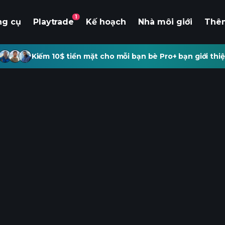
1
ng cụ
Playtrade
Kế hoạch
Nhà môi giới
Thê
Kiếm 10$ tiền mặt cho mỗi bạn bè Pro+ bạn giới thiệ