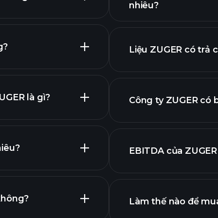
nhiêu?
biểu đồ
chính
g?
Liệu ZUGER có trả 
báo cáo tài 
UGER là gì?
Công ty ZUGER có b
UGER
hiêu?
EBITDA của ZUGER 
dụng lớn nhất
a chúng tôi
không?
Làm thế nào để mu