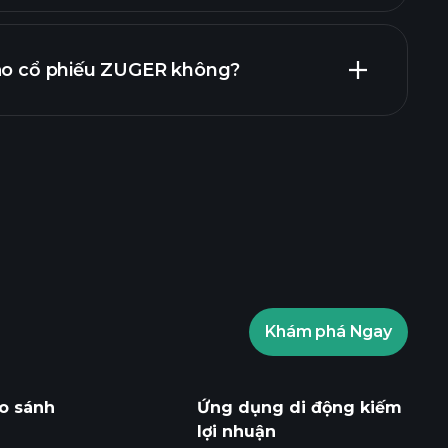
báo cáo tài chính
vào cổ phiếu ZUGER không?
ents
nhà môi giới được
Khám phá Ngay
ents
các thông tin thị trường
 AI
Danh sách theo dõi
o sánh
Ứng dụng di động kiếm
Các Danh mục
lợi nhuận