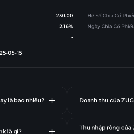
230.00
Hệ Số Chia Cổ Phiế
2.16%
Ngày Chia Cổ Phiế
-
25-05-15
ay là bao nhiêu?
Doanh thu của ZUGE
Thu nhập ròng của 
k là gì?