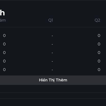
nh
Năm
Q1
Q2
0
-
0
0
-
0
0
-
0
0
-
0
0
-
0
Hiển Thị Thêm