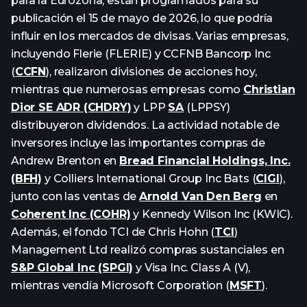
para la Eurozona, están programados para su
publicación el 15 de mayo de 2026, lo que podría
influir en los mercados de divisas. Varias empresas,
incluyendo Flerie (FLERIE) y CCFNB Bancorp Inc
(
CCFN
), realizaron divisiones de acciones hoy,
mientras que numerosas empresas como
Christian
Dior SE ADR (CHDRY)
y LPP
SA
(LPPSY)
distribuyeron dividendos. La actividad notable de
inversores incluye las importantes compras de
Andrew Brenton en
Bread Financial Holdings, Inc.
(BFH)
y Colliers International Group Inc Bats (
CIGI
),
junto con las ventas de
Arnold Van Den Berg
en
Coherent Inc (COHR)
y Kennedy Wilson Inc (KWIC).
Además, el fondo TCI de Chris Hohn (
TCI
)
Management Ltd realizó compras sustanciales en
S&P Global Inc (SPGI)
y Visa Inc. Class A (V),
mientras vendía Microsoft Corporation (
MSFT
).