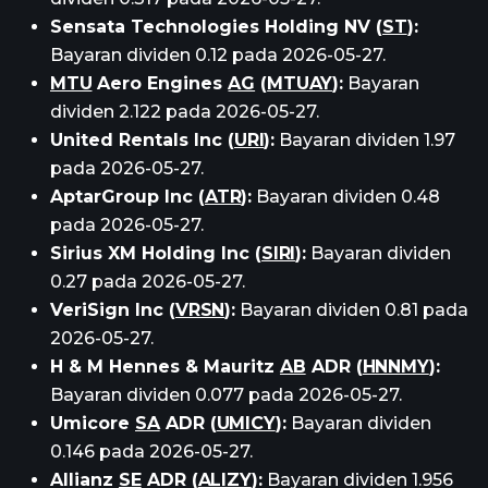
Sensata Technologies Holding NV (
ST
):
Bayaran dividen 0.12 pada 2026-05-27.
MTU
Aero Engines
AG
(
MTUAY
):
Bayaran
dividen 2.122 pada 2026-05-27.
United Rentals Inc (
URI
):
Bayaran dividen 1.97
pada 2026-05-27.
AptarGroup Inc (
ATR
):
Bayaran dividen 0.48
pada 2026-05-27.
Sirius XM Holding Inc (
SIRI
):
Bayaran dividen
0.27 pada 2026-05-27.
VeriSign Inc (
VRSN
):
Bayaran dividen 0.81 pada
2026-05-27.
H & M Hennes & Mauritz
AB
ADR (
HNNMY
):
Bayaran dividen 0.077 pada 2026-05-27.
Umicore
SA
ADR (
UMICY
):
Bayaran dividen
0.146 pada 2026-05-27.
Allianz
SE
ADR (
ALIZY
):
Bayaran dividen 1.956