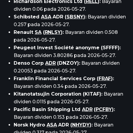
Richardson Electronics Ltd (
RELL
):
Bayaran
dividen 0.06 pada 2026-05-27.
Schibsted
ASA
ADR (
SBSNY
):
Bayaran dividen
0.257 pada 2026-05-27.
Renault
SA
(
RNLSY
):
Bayaran dividen 0.508
pada 2026-05-27.
Peugeot Invest Société anonyme (SFFFF):
Bayaran dividen 3.80286 pada 2026-05-27.
Denso Corp
ADR
(DNZOY):
Bayaran dividen
0.20053 pada 2026-05-27.
Franklin Financial Services Corp (
FRAF
):
Bayaran dividen 0.34 pada 2026-05-27.
Kitanotatsujin Corporation (KITAF):
Bayaran
dividen 0.0115 pada 2026-05-27.
Pacific Basin Shipping Ltd
ADR
(
PCFBY
):
Bayaran dividen 0.153 pada 2026-05-27.
Norsk Hydro
ASA
ADR (
NHYDY
):
Bayaran
dividen 0.317 pada 2026-05-27.