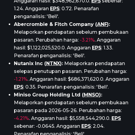
Anggaran hasil: $348,962,670.0.
EPS
sebenar:
1.24. Anggaran
EPS
: 0.72. Penarafan
penganalisis: 'Beli'.
Abercrombie & Fitch Company (
ANF
):
Melaporkan pendapatan sebelum pembukaan
pasaran. Perubahan harga:
-3.21%
. Anggaran
hasil: $1,122,025,520.0. Anggaran
EPS
: 1.33.
Penarafan penganalisis: 'Beli'.
Nutanix Inc (
NTNX
):
Melaporkan pendapatan
selepas penutupan pasaran. Perubahan harga:
-1.21%
. Anggaran hasil: $686,371,620.0. Anggaran
EPS
: 0.35. Penarafan penganalisis: 'Beli'.
Miniso Group Holding Ltd (
MNSO
):
Melaporkan pendapatan sebelum pembukaan
pasaran pada 2026-05-26. Perubahan harga:
-4.21%
. Anggaran hasil: $5,558,544,290.0.
EPS
sebenar: -0.0645. Anggaran
EPS
: 2.04.
Penarafan penganalisis: 'Beli'.