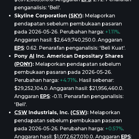
penganalisis: 'Beli'.
Skyline Corporation (
SKY
):
Melaporkan
pendapatan sebelum pembukaan pasaran
pada 2026-05-26. Perubahan harga:
+1.11%
.
Anggaran hasil: $2,649,740,250.0. Anggaran
EPS
: 0.62. Penarafan penganalisis: 'Beli Kuat'.
Pony
AI
Inc. American Depositary Shares
(
PONY
):
Melaporkan pendapatan sebelum
pembukaan pasaran pada 2026-05-26.
Perubahan harga:
+4.71%
. Hasil sebenar:
$29,252,104.0. Anggaran hasil: $21,956,460.0.
Anggaran
EPS
: -0.11. Penarafan penganalisis:
'Beli'.
CSW
Industrials, Inc. (
CSW
):
Melaporkan
pendapatan sebelum pembukaan pasaran
pada 2026-05-26. Perubahan harga:
+0.57%
.
Anggaran hasil: $1,072,627,010.0. Anggaran
EPS
: