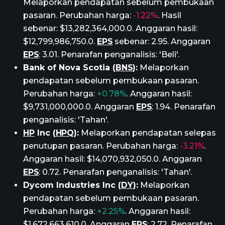
Melaporkan pendapatan sebelum pembukaan
pasaran. Perubahan harga:
-1.22%
. Hasil
sebenar: $13,282,364,000.0. Anggaran hasil:
$12,799,986,750.0.
EPS
sebenar: 2.95. Anggaran
EPS
: 3.01. Penarafan penganalisis: 'Beli'.
Bank of Nova Scotia (
BNS
):
Melaporkan
pendapatan sebelum pembukaan pasaran.
Perubahan harga:
+0.78%
. Anggaran hasil:
$9,731,000,000.0. Anggaran
EPS
: 1.94. Penarafan
penganalisis: 'Tahan'.
HP
Inc (
HPQ
):
Melaporkan pendapatan selepas
penutupan pasaran. Perubahan harga:
-3.21%
.
Anggaran hasil: $14,070,932,050.0. Anggaran
EPS
: 0.72. Penarafan penganalisis: 'Tahan'.
Dycom Industries Inc (
DY
):
Melaporkan
pendapatan sebelum pembukaan pasaran.
Perubahan harga:
+2.25%
. Anggaran hasil:
$1,672,663,610.0. Anggaran
EPS
: 2.72. Penarafan