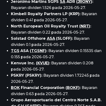
Jeronimo Martins SGPS
SA
ADR (
JRONY
):
Bayaran dividen 1.526 pada 2026-05-27.
Kimbell Royalty Partners LP (KRP):
Bayaran
dividen 0.41 pada 2026-05-27.
North European Oil Royalty Trust (
NRT
):
Bayaran dividen 0.22 pada 2026-05-27.
Solstad Offshore
ASA
(SLOFF):
Bayaran
dividen 0.1 pada 2026-05-27.
TGS
ASA (
TGSNF
):
Bayaran dividen 0.15535 dan
0.155 pada 2026-05-27.
Kenvue Inc. (
KVUE
):
Bayaran dividen 0.208
pada 2026-05-27.
PSKRY (PSKRY):
Bayaran dividen 1.72245 pada
2026-05-27.
BOK
Financial Corporation (
BOKF
):
Bayaran
dividen 0.63 pada 2026-05-27.
Grupo Aeroportuario del Centro Norte S.A.B.