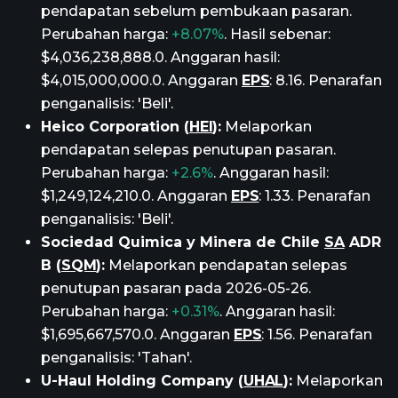
pendapatan sebelum pembukaan pasaran.
Perubahan harga:
+8.07%
. Hasil sebenar:
$4,036,238,888.0. Anggaran hasil:
$4,015,000,000.0. Anggaran
EPS
: 8.16. Penarafan
penganalisis: 'Beli'.
Heico Corporation (
HEI
):
Melaporkan
pendapatan selepas penutupan pasaran.
Perubahan harga:
+2.6%
. Anggaran hasil:
$1,249,124,210.0. Anggaran
EPS
: 1.33. Penarafan
penganalisis: 'Beli'.
Sociedad Quimica y Minera de Chile
SA
ADR
B (
SQM
):
Melaporkan pendapatan selepas
penutupan pasaran pada 2026-05-26.
Perubahan harga:
+0.31%
. Anggaran hasil:
$1,695,667,570.0. Anggaran
EPS
: 1.56. Penarafan
penganalisis: 'Tahan'.
U-Haul Holding Company (
UHAL
):
Melaporkan