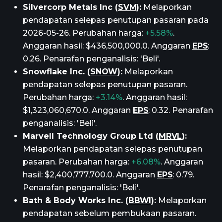
Silvercorp Metals Inc (
SVM
):
Melaporkan
pendapatan selepas penutupan pasaran pada
2026-05-26. Perubahan harga:
+5.58%
.
Anggaran hasil: $436,500,000.0. Anggaran
EPS
:
0.26. Penarafan penganalisis: 'Beli'.
Snowflake Inc. (
SNOW
):
Melaporkan
pendapatan selepas penutupan pasaran.
Perubahan harga:
+3.14%
. Anggaran hasil:
$1,323,060,670.0. Anggaran
EPS
: 0.32. Penarafan
penganalisis: 'Beli'.
Marvell Technology Group Ltd (
MRVL
):
Melaporkan pendapatan selepas penutupan
pasaran. Perubahan harga:
+6.08%
. Anggaran
hasil: $2,400,777,700.0. Anggaran
EPS
: 0.79.
Penarafan penganalisis: 'Beli'.
Bath & Body Works Inc. (
BBWI
):
Melaporkan
pendapatan sebelum pembukaan pasaran.