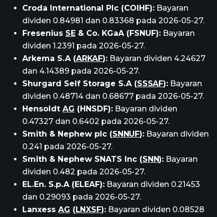
Croda International Plc (COIHF):
Bayaran
dividen 0.84981 dan 0.83368 pada 2026-05-27.
Fresenius
SE
& Co. KGaA (FSNUF):
Bayaran
dividen 1.2391 pada 2026-05-27.
Arkema S.A (
ARKAF
):
Bayaran dividen 4.24627
dan 4.14389 pada 2026-05-27.
Shurgard Self Storage S.A (
SSSAF
):
Bayaran
dividen 0.48714 dan 0.68677 pada 2026-05-27.
Hensoldt
AG
(HNSDF):
Bayaran dividen
0.47327 dan 0.6402 pada 2026-05-27.
Smith & Nephew plc (
SNNUF
):
Bayaran dividen
0.241 pada 2026-05-27.
Smith & Nephew SNATS Inc (
SNN
):
Bayaran
dividen 0.482 pada 2026-05-27.
EL.En. S.p.A (ELEAF):
Bayaran dividen 0.21453
dan 0.29093 pada 2026-05-27.
Lanxess
AG
(
LNXSF
):
Bayaran dividen 0.08528