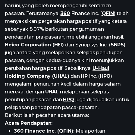
hari ini, yang boleh mempengaruhi sentimen
pasaran. Terutamanya,
360
Finance Inc. (
QFIN
) telah
menyaksikan pergerakan harga positif yang ketara
sebanyak 8.07% berikutan pengumuman
pendapatan pra-pasaran, melebihi anggaran hasil.
Heico Corporation (HEI)
dan Synopsys Inc. (
SNPS
)
juga antara yang melaporkan selepas penutupan
pasaran, dengan kedua-duanya kini menunjukkan
perubahan harga positif. Sebaliknya,
U-Haul
Holding Company (UHAL)
dan
HP
Inc. (
HPQ
)
mengalami penurunan kecil dalam harga saham
mereka, dengan
UHAL
melaporkan selepas
penutupan pasaran dan
HPQ
juga dijadualkan untuk
pelepasan pendapatan pasca-pasaran.
Berikut ialah pecahan acara utama:
Acara Pendapatan:
360
Finance Inc. (
QFIN
):
Melaporkan