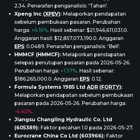
2.34. Penarafan penganalisis: 'Tahan'.
Xpeng Inc (
XPEV
):
Melaporkan pendapatan
sebelum pembukaan pasaran. Perubahan
harga:
+6.16%
. Hasil sebenar: $21,946,611,031.0.
Anggaran hasil: $12,857,073,190.0. Anggaran
EPS
: 0.0489. Penarafan penganalisis: 'Beli'.
HMMCF (HMMCF):
Melaporkan pendapatan
selepas penutupan pasaran pada 2026-05-26.
Perubahan harga:
+1.37%
. Hasil sebenar:
$186,265,000.0. Anggaran
EPS
: 0.12.
Formula Systems 1985 Ltd
ADR
(
FORTY
):
Melaporkan pendapatan sebelum pembukaan
pasaran pada 2026-05-26. Perubahan harga:
-4.42%
.
Jiangsu Changling Hydraulic Co. Ltd
(605389):
Faktor pecahan 1.0 pada 2026-05-27.
Eurocrane China Co Ltd (603966):
Faktor