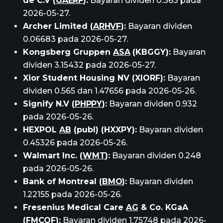
de C.V (
GAERF
):
Bayaran dividen 0.363 pada
2026-05-27.
Archer Limited (
ARHVF
):
Bayaran dividen
0.06683 pada 2026-05-27.
Kongsberg Gruppen
ASA
(KBGGY):
Bayaran
dividen 3.15432 pada 2026-05-27.
Xior Student Housing NV (XIORF):
Bayaran
dividen 0.565 dan 1.47656 pada 2026-05-26.
Signify N.V (
PHPPY
):
Bayaran dividen 0.932
pada 2026-05-26.
HEXPOL
AB
(publ) (HXXPY):
Bayaran dividen
0.45326 pada 2026-05-26.
Walmart Inc. (
WMT
):
Bayaran dividen 0.248
pada 2026-05-26.
Bank of Montreal (
BMO
):
Bayaran dividen
1.22155 pada 2026-05-26.
Fresenius Medical Care
AG
& Co. KGaA
(
FMCQF
):
Bayaran dividen 1.75748 pada 2026-