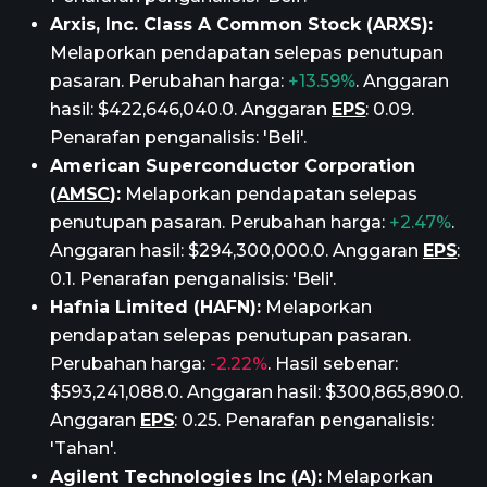
Arxis, Inc. Class A Common Stock (ARXS):
Melaporkan pendapatan selepas penutupan
pasaran. Perubahan harga:
+13.59%
. Anggaran
hasil: $422,646,040.0. Anggaran
EPS
: 0.09.
Penarafan penganalisis: 'Beli'.
American Superconductor Corporation
(
AMSC
):
Melaporkan pendapatan selepas
penutupan pasaran. Perubahan harga:
+2.47%
.
Anggaran hasil: $294,300,000.0. Anggaran
EPS
:
0.1. Penarafan penganalisis: 'Beli'.
Hafnia Limited (HAFN):
Melaporkan
pendapatan selepas penutupan pasaran.
Perubahan harga:
-2.22%
. Hasil sebenar:
$593,241,088.0. Anggaran hasil: $300,865,890.0.
Anggaran
EPS
: 0.25. Penarafan penganalisis:
'Tahan'.
Agilent Technologies Inc (A):
Melaporkan