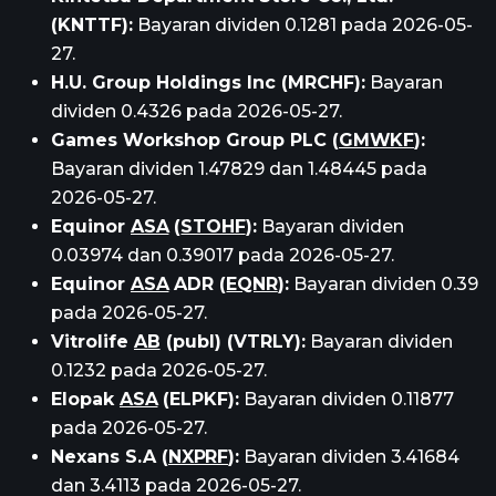
(KNTTF):
Bayaran dividen 0.1281 pada 2026-05-
27.
H.U. Group Holdings Inc (MRCHF):
Bayaran
dividen 0.4326 pada 2026-05-27.
Games Workshop Group PLC (
GMWKF
):
Bayaran dividen 1.47829 dan 1.48445 pada
2026-05-27.
Equinor
ASA
(
STOHF
):
Bayaran dividen
0.03974 dan 0.39017 pada 2026-05-27.
Equinor
ASA
ADR (
EQNR
):
Bayaran dividen 0.39
pada 2026-05-27.
Vitrolife
AB
(publ) (VTRLY):
Bayaran dividen
0.1232 pada 2026-05-27.
Elopak
ASA
(ELPKF):
Bayaran dividen 0.11877
pada 2026-05-27.
Nexans S.A (
NXPRF
):
Bayaran dividen 3.41684
dan 3.4113 pada 2026-05-27.