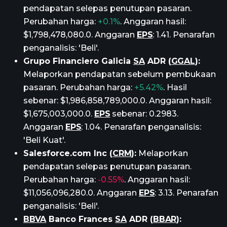
pendapatan selepas penutupan pasaran.
Perubahan harga:
+0.1%
. Anggaran hasil:
$1,798,478,080.0. Anggaran
EPS
: 1.41. Penarafan
penganalisis: 'Beli'.
Grupo Financiero Galicia
SA
ADR (
GGAL
):
Melaporkan pendapatan sebelum pembukaan
pasaran. Perubahan harga:
+5.42%
. Hasil
sebenar: $1,986,858,789,000.0. Anggaran hasil:
$1,675,003,000.0.
EPS
sebenar: 0.2983.
Anggaran
EPS
: 1.04. Penarafan penganalisis:
'Beli Kuat'.
Salesforce.com Inc (
CRM
):
Melaporkan
pendapatan selepas penutupan pasaran.
Perubahan harga:
-0.55%
. Anggaran hasil:
$11,056,096,280.0. Anggaran
EPS
: 3.13. Penarafan
penganalisis: 'Beli'.
BBVA
Banco Frances
SA
ADR (
BBAR
):