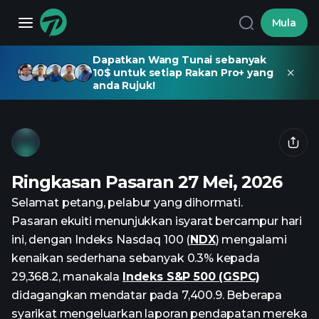
Mula
Dapatkan Wang Tunai sebanyak
10$ untuk setiap Rakan Pro+ yang
anda Rujuk!
Ringkasan Pasaran 27 Mei, 2026
Selamat petang, pelabur yang dihormati.
Pasaran ekuiti menunjukkan isyarat bercampur hari
ini, dengan Indeks Nasdaq 100 (
NDX
) mengalami
kenaikan sederhana sebanyak 0.3% kepada
29,368.2, manakala
Indeks S&P 500 (GSPC)
didagangkan mendatar pada 7,400.9. Beberapa
syarikat mengeluarkan laporan pendapatan mereka