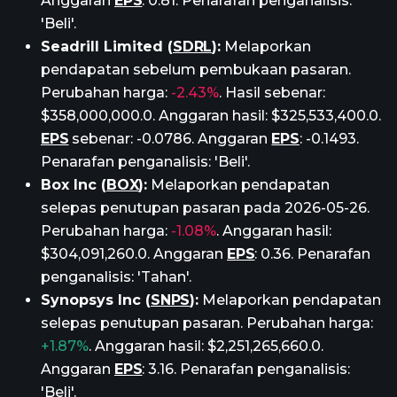
Anggaran
EPS
: 0.81. Penarafan penganalisis:
'Beli'.
Seadrill Limited (
SDRL
):
Melaporkan
pendapatan sebelum pembukaan pasaran.
Perubahan harga:
-2.43%
. Hasil sebenar:
$358,000,000.0. Anggaran hasil: $325,533,400.0.
EPS
sebenar: -0.0786. Anggaran
EPS
: -0.1493.
Penarafan penganalisis: 'Beli'.
Box Inc (
BOX
):
Melaporkan pendapatan
selepas penutupan pasaran pada 2026-05-26.
Perubahan harga:
-1.08%
. Anggaran hasil:
$304,091,260.0. Anggaran
EPS
: 0.36. Penarafan
penganalisis: 'Tahan'.
Synopsys Inc (
SNPS
):
Melaporkan pendapatan
selepas penutupan pasaran. Perubahan harga:
+1.87%
. Anggaran hasil: $2,251,265,660.0.
Anggaran
EPS
: 3.16. Penarafan penganalisis:
'Beli'.