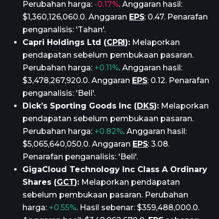
Perubahan harga:
-0.17%
. Anggaran hasil:
$1,360,126,060.0. Anggaran
EPS
: 0.47. Penarafan
penganalisis: 'Tahan'.
Capri Holdings Ltd (
CPRI
):
Melaporkan
pendapatan sebelum pembukaan pasaran.
Perubahan harga:
+0.11%
. Anggaran hasil:
$3,478,267,920.0. Anggaran
EPS
: 0.12. Penarafan
penganalisis: 'Beli'.
Dick’s Sporting Goods Inc (
DKS
):
Melaporkan
pendapatan sebelum pembukaan pasaran.
Perubahan harga:
+0.82%
. Anggaran hasil:
$5,065,640,050.0. Anggaran
EPS
: 3.08.
Penarafan penganalisis: 'Beli'.
GigaCloud Technology Inc Class A Ordinary
Shares (
GCT
):
Melaporkan pendapatan
sebelum pembukaan pasaran. Perubahan
harga:
+0.55%
. Hasil sebenar: $359,488,000.0.