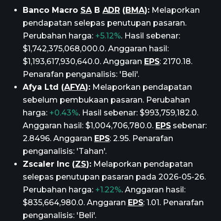
Banco Macro
SA
B
ADR
(
BMA
):
Melaporkan
pendapatan selepas penutupan pasaran.
Perubahan harga:
+5.12%
. Hasil sebenar:
$1,742,375,068,000.0. Anggaran hasil:
$1,193,617,930,640.0. Anggaran
EPS
: 2170.18.
Penarafan penganalisis: 'Beli'.
Afya Ltd (
AFYA
):
Melaporkan pendapatan
sebelum pembukaan pasaran. Perubahan
harga:
+0.43%
. Hasil sebenar: $993,759,182.0.
Anggaran hasil: $1,004,706,780.0.
EPS
sebenar:
2.8496. Anggaran
EPS
: 2.95. Penarafan
penganalisis: 'Tahan'.
Zscaler Inc (
ZS
):
Melaporkan pendapatan
selepas penutupan pasaran pada 2026-05-26.
Perubahan harga:
+1.22%
. Anggaran hasil:
$835,664,980.0. Anggaran
EPS
: 1.01. Penarafan
penganalisis: 'Beli'.