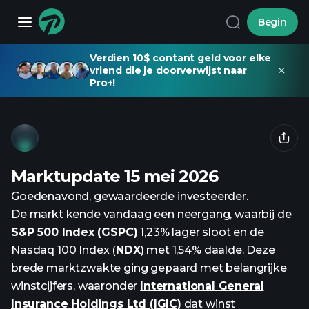
Begin
Verdien 10$ contant geld voor elke
vriend die je doorverwijst naar
Pro+!
Marktupdate 15 mei 2026
Goedenavond, gewaardeerde investeerder.
De markt kende vandaag een neergang, waarbij de
S&P 500 Index (GSPC)
1,23% lager sloot en de
Nasdaq 100 Index (
NDX
) met 1,54% daalde. Deze
brede marktzwakte ging gepaard met belangrijke
winstcijfers, waaronder
International General
Insurance Holdings Ltd (IGIC)
dat winst