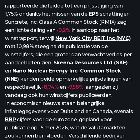
rapporteerde die leidde tot een prijsstijging van
1,75% ondanks het missen van de
EPS
schattingen.
Suncrete, Inc. Class A Common Stock (RMIX) zag
een lichte daling van
-0,2%
in aanloop naar het
winstrapport, terwijl
New York City REIT Inc (NYC)
met 10,98% steeg na de publicatie van de
winstcijfers, die een groter dan verwacht verlies per
aandeel lieten zien.
Skeena Resources Ltd (SKE)
en
Nano Nuclear Energy Inc. Common Stock
(NNE)
kenden beide opmerkelijke prijsdalingen van
respectievelijk
-8,74%
en
-9,58%
, aangezien zij
vandaag ook hun winstcijfers publiceerden.
In economisch nieuws staan belangrijke
inflatiegegevens voor Duitsland en Canada, evenals
BBP
cijfers voor de eurozone, gepland voor
publicatie op 15 mei 2026, wat de valutamarkten
zou kunnen beïnvloeden. Verschillende bedrijven,