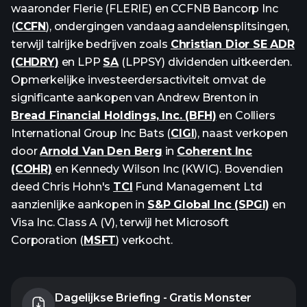
waaronder Flerie (FLERIE) en CCFNB Bancorp Inc
(
CCFN
), ondergingen vandaag aandelensplitsingen,
terwijl talrijke bedrijven zoals
Christian Dior SE ADR
(CHDRY)
en LPP
SA
(LPPSY) dividenden uitkeerden.
Opmerkelijke investeerdersactiviteit omvat de
significante aankopen van Andrew Brenton in
Bread Financial Holdings, Inc. (BFH)
en Colliers
International Group Inc Bats (
CIGI
), naast verkopen
door
Arnold Van Den Berg
in
Coherent Inc
(COHR)
en Kennedy Wilson Inc (KWIC). Bovendien
deed Chris Hohn's
TCI
Fund Management Ltd
aanzienlijke aankopen in
S&P Global Inc (SPGI)
en
Visa Inc. Class A (V), terwijl het Microsoft
Corporation (
MSFT
) verkocht.
Dagelijkse Briefing - Gratis Monster