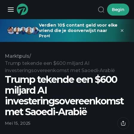
Begin
Verdien 10$ contant geld voor elke
vriend die je doorverwijst naar
Pro+!
Marktpuls
/
Trump tekende een $600 miljard AI
investeringsovereenkomst met Saoedi-Arabië
Trump tekende een $600
miljard AI
investeringsovereenkomst
met Saoedi-Arabië
Mei 15, 2025