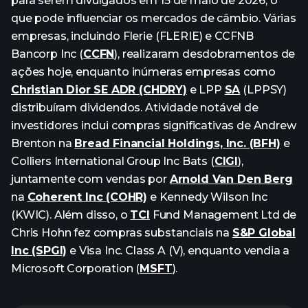
para serem divulgados em 15 de maio de 2026, o
que pode influenciar os mercados de câmbio. Várias
empresas, incluindo Flerie (FLERIE) e CCFNB
Bancorp Inc (
CCFN
), realizaram desdobramentos de
ações hoje, enquanto inúmeras empresas como
Christian Dior SE ADR (CHDRY)
e LPP
SA
(LPPSY)
distribuíram dividendos. Atividade notável de
investidores inclui compras significativas de Andrew
Brenton na
Bread Financial Holdings, Inc. (BFH)
e
Colliers International Group Inc Bats (
CIGI
),
juntamente com vendas por
Arnold Van Den Berg
na
Coherent Inc (COHR)
e Kennedy Wilson Inc
(KWIC). Além disso, o
TCI
Fund Management Ltd de
Chris Hohn fez compras substanciais na
S&P Global
Inc (SPGI)
e Visa Inc. Class A (V), enquanto vendia a
Microsoft Corporation (
MSFT
).