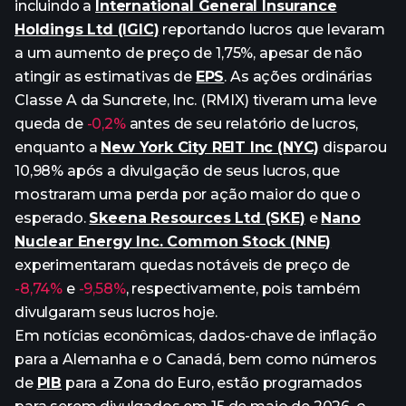
incluindo a
International General Insurance
Holdings Ltd (IGIC)
reportando lucros que levaram
a um aumento de preço de 1,75%, apesar de não
atingir as estimativas de
EPS
. As ações ordinárias
Classe A da Suncrete, Inc. (RMIX) tiveram uma leve
queda de
-0,2%
antes de seu relatório de lucros,
enquanto a
New York City REIT Inc (NYC)
disparou
10,98% após a divulgação de seus lucros, que
mostraram uma perda por ação maior do que o
esperado.
Skeena Resources Ltd (SKE)
e
Nano
Nuclear Energy Inc. Common Stock (NNE)
experimentaram quedas notáveis de preço de
-8,74%
e
-9,58%
, respectivamente, pois também
divulgaram seus lucros hoje.
Em notícias econômicas, dados-chave de inflação
para a Alemanha e o Canadá, bem como números
de
PIB
para a Zona do Euro, estão programados