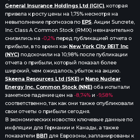
General Insurance Holdings Ltd (IGIC)
, которая
привела к росту цены на 1,75% несмотря на
невыполнение прогнозов по
EPS
. Акции Suncrete,
Inc. Class A Common Stock (RMIX) незначительно
снизились на
-0,2%
перед публикацией отчета о
прибыли, в то время как
New York City REIT Inc
(NYC)
подскочили на 10,98% после публикации
отчета о прибыли, который показал более
широкий, чем ожидалось, убыток на акцию.
Skeena Resources Ltd (SKE)
и
Nano Nuclear
Energy Inc. Common Stock (NNE)
оба испытали
заметное падение цен на
-8,74%
и
-9,58%
соответственно, так как они также опубликовали
свои отчеты о прибыли сегодня.
В экономических новостях ключевые данные по
инфляции для Германии и Канады, а также
показатели
ВВП
для Еврозоны, запланированы к