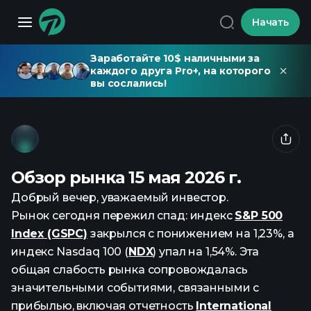
Начать
Заработайте 10$ наличными за
каждого друга Pro+, на которого
вы сослались!
Обзор рынка 15 мая 2026 г.
Добрый вечер, уважаемый инвестор.
Рынок сегодня пережил спад: индекс
S&P 500
Index (GSPC)
закрылся с понижением на 1,23%, а
индекс Nasdaq 100 (
NDX
) упал на 1,54%. Эта
общая слабость рынка сопровождалась
значительными событиями, связанными с
прибылью, включая отчетность
International