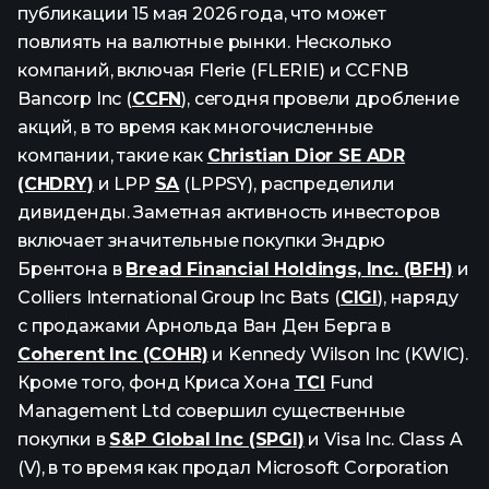
публикации 15 мая 2026 года, что может
повлиять на валютные рынки. Несколько
компаний, включая Flerie (FLERIE) и CCFNB
Bancorp Inc (
CCFN
), сегодня провели дробление
акций, в то время как многочисленные
компании, такие как
Christian Dior SE ADR
(CHDRY)
и LPP
SA
(LPPSY), распределили
дивиденды. Заметная активность инвесторов
включает значительные покупки Эндрю
Брентона в
Bread Financial Holdings, Inc. (BFH)
и
Colliers International Group Inc Bats (
CIGI
), наряду
с продажами Арнольда Ван Ден Берга в
Coherent Inc (COHR)
и Kennedy Wilson Inc (KWIC).
Кроме того, фонд Криса Хона
TCI
Fund
Management Ltd совершил существенные
покупки в
S&P Global Inc (SPGI)
и Visa Inc. Class A
(V), в то время как продал Microsoft Corporation