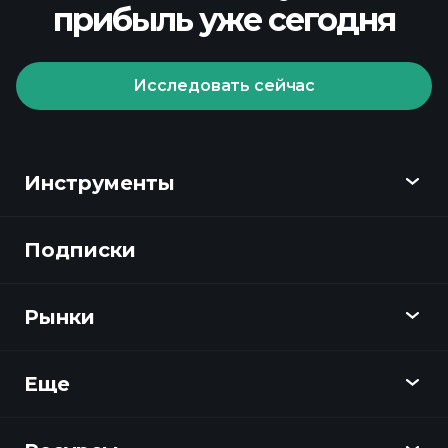
прибыль уже сегодня
Исследовать сейчас
Инструменты
Подписки
Обзор
Playtrade
Рынки
Графики
Новости
Еще
Обзор
Календарь
Акции