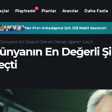
1
açlar
Playtrade
Planlar
Aracılar
Daha Fazla
Her Pro+ Arkadaşınız için 10$ Nakit Kazanın!
 Dünyanın En Değerli Şirketi Olarak Apple'ı Geçti
ünyanın En Değerli Şi
eçti