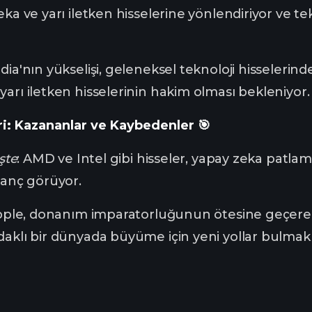
eka ve yarı iletken hisselerine yönlendiriyor ve te
idia'nın yükselişi, geleneksel teknoloji hisselerin
arı iletken hisselerinin hakim olması bekleniyor.
ri: Kazananlar ve Kaybedenler 🎯
şte
: AMD ve Intel gibi hisseler, yapay zeka patla
zanç görüyor.
pple, donanım imparatorluğunun ötesine geçerek
aklı bir dünyada büyüme için yeni yollar bulmak i