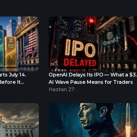
ts July 14.
OpenAI Delays Its IPO — What a $3
efore It
AI Wave Pause Means for Traders
Haziran 27