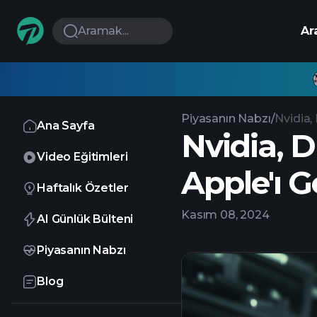
Aramak...
Ar
Piyasanın Nabzı
/
Nvidia,
Ana Sayfa
Nvidia, D
Video Eğitimleri
Apple'ı G
Haftalık Özetler
Kasım 08, 2024
AI Günlük Bülteni
Piyasanın Nabzı
Blog