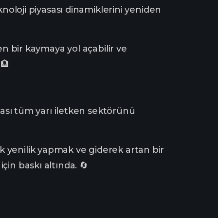
knoloji piyasası dinamiklerini yeniden
den bir kaymaya yol açabilir ve
 🏦
ması tüm yarı iletken sektörünü
 yenilik yapmak ve giderek artan bir
çin baskı altında. 🔄