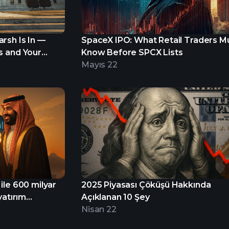
rsh Is In —
SpaceX IPO: What Retail Traders M
s and Your
Know Before SPCX Lists
Mayıs 22
ile 600 milyar
2025 Piyasası Çöküşü Hakkında
yatırım
Açıklanan 10 Şey
Nisan 22