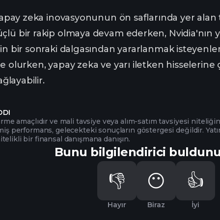
 yapay zeka inovasyonunun ön saflarında yer alan 
lü bir rakip olmaya devam ederken, Nvidia'nın yap
in bir sonraki dalgasından yararlanmak isteyenler 
e olurken, yapay zeka ve yarı iletken hisselerine
ağlayabilir.
DDI
irme amaçlıdır ve mali tavsiye veya alım-satım tavsiyesi niteliğin
miş performans, gelecekteki sonuçların göstergesi değildir. Yatı
elikli bir finansal danışmana danışın.
Bunu bilgilendirici buldun
👎
😶
👍
Hayır
Biraz
İyi