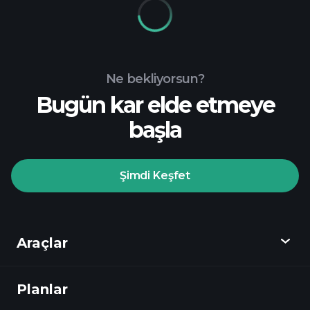
Ne bekliyorsun?
Bugün kar elde etmeye
başla
Şimdi Keşfet
Araçlar
Planlar
Keşfet