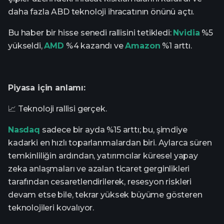
daha fazla ABD teknoloji ihracatının önünü açtı.
Bu haber bir hisse senedi rallisini tetikledi:
Nvidia
%5
yükseldi,
AMD
%4 kazandı ve
Amazon
%1 arttı.
Piyasa için anlamı:
📈 Teknoloji rallisi gerçek.
Nasdaq
sadece bir ayda %15 arttı; bu, şimdiye
kadarki en hızlı toparlanmalardan biri. Aylarca süren
temkinliliğin ardından, yatırımcılar küresel yapay
zeka anlaşmaları ve azalan ticaret gerginlikleri
tarafından cesaretlendirilerek, resesyon riskleri
devam etse bile, tekrar yüksek büyüme gösteren
teknolojileri kovalıyor.