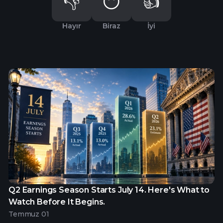
👎
😶
👍
Hayır
Biraz
İyi
Q2 Earnings Season Starts July 14. Here's What to
Watch Before It Begins.
Temmuz 01