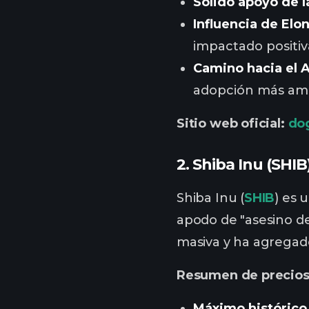
Sólido apoyo de 
Influencia de Elo
impactado positi
Camino hacia el 
adopción más amp
Sitio web oficial:
do
2. Shiba Inu (SHIB
Shiba Inu (
SHIB
) es 
apodo de "asesino de
masiva y ha agregad
Resumen de precios
Máximo histórico