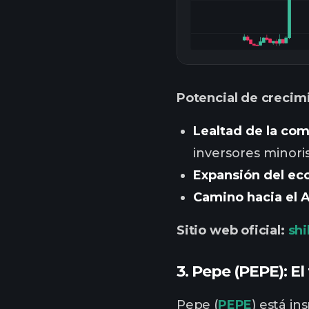
Potencial de crecim
Lealtad de la co
inversores minoris
Expansión del ec
Camino hacia el 
Sitio web oficial:
sh
3. Pepe (PEPE): E
Pepe (
PEPE
) está i