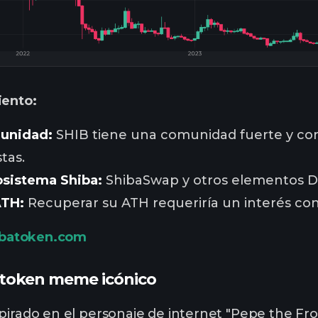
iento:
munidad:
SHIB tiene una comunidad fuerte y co
tas.
osistema Shiba:
ShibaSwap y otros elementos De
ATH:
Recuperar su ATH requeriría un interés co
ibatoken.com
l token meme icónico
nspirado en el personaje de internet "Pepe the 