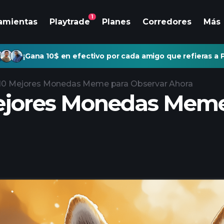
1
amientas
Playtrade
Planes
Corredores
Más
¡Gana 10$ en efectivo por cada amigo que refieras a P
10 Mejores Monedas Meme para Observar Ahora
ejores Monedas Meme