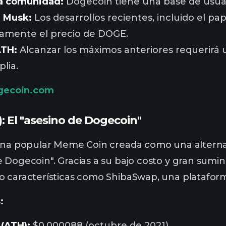
la comunidad:
Dogecoin tiene una base de usuar
n Musk:
Los desarrollos recientes, incluido el 
vamente el precio de DOGE.
ATH:
Alcanzar los máximos anteriores requerirá 
lia.
gecoin.com
): El "asesino de Dogecoin"
una popular Meme Coin creada como una alterna
 Dogecoin". Gracias a su bajo costo y gran sumi
o características como ShibaSwap, una plataform
:
 (ATH):
$0.000088 (octubre de 2021)