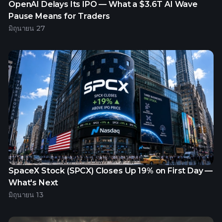
OpenAI Delays Its IPO — What a $3.6T AI Wave
Pause Means for Traders
มิถุนายน 27
SpaceX Stock (SPCX) Closes Up 19% on First Day —
What's Next
มิถุนายน 13