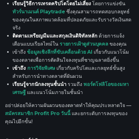
เรียนรู้วิธีการเทรดคริปโตโดยไม่เสี่ยง
โดยการแข่งขัน
ทัวร์นาเมนต์ Playtrade
ซึ่งคุณสามารถทดสอบกลยุทธ์
ของคุณในสภาพแวดล้อมที่ปลอดภัยและรับรางวัลเงินสด
จริง
ติดตามเหรียญมีมและสกุลเงินดิจิทัลหลัก
ด้วยการแจ้ง
เตือนแบบเรียลไทม์ใน
รายการเฝ้าดูส่วนบุคคล
ของคุณ
เข้าถึง
ข้อมูลเชิงลึกที่ขับเคลื่อนด้วย AI
เกี่ยวกับแนวโน้ม
ของตลาดเพื่อการตัดสินใจลงทุนที่ชาญฉลาดยิ่งขึ้น
เข้าถึง
การวิจัยพิเศษ
เกี่ยวกับคริปโตและกลยุทธ์ขั้นสูง
สำหรับการนำทางตลาดที่ผันผวน
เรียนรู้จากนักลงทุนชั้นนำ
รวมถึง
พอร์ตโฟลิโอของมหา
เศรษฐี
และแนวโน้มภายในชั้นนำ
อย่าปล่อยให้ความผันผวนของตลาดทำให้คุณประหลาดใจ —
สมัครสมาชิก Profit Pro วันนี้
และยกระดับการลงทุนของ
คุณไปอีกขั้น!