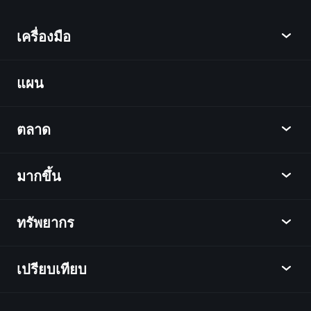
เครื่องมือ
แผน
ค้นพบ
Playtrade
ตลาด
ชาร์ต
ข่าว
มากขึ้น
ภาพรวม
ปฏิทิน
หุ้น
ทรัพยากร
ศูนย์กลางการเรียนรู้
เป็นพันธมิตร
ตลาดเงินตรา
บทสรุปรายสัปดาห์
แนะนำเพื่อน
ดัชนี
เปรียบเทียบ
ศูนย์ช่วยเหลือ
เดสก์ท็อป
บริษัท
ETFs
ข้อกำหนดและเงื่อนไข
แอปมือถือ