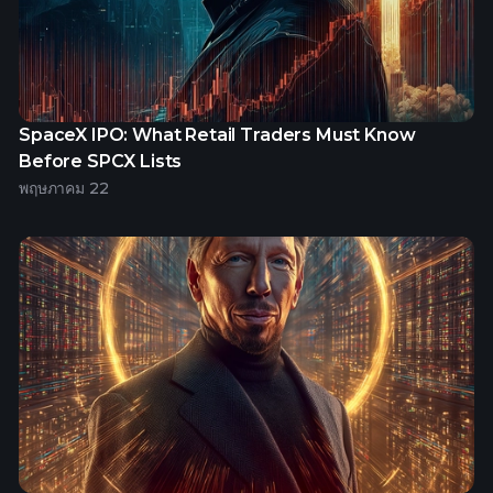
SpaceX IPO: What Retail Traders Must Know
Before SPCX Lists
พฤษภาคม 22