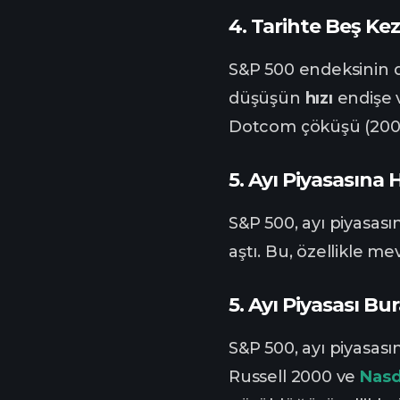
4.
Tarihte Beş Kez
S&P 500 endeksinin d
düşüşün
hızı
endişe v
Dotcom çöküşü (2001),
5.
Ayı Piyasasına 
S&P 500, ayı piyasası
aştı. Bu, özellikle m
5.
Ayı Piyasası Bu
S&P 500, ayı piyasası
Russell 2000 ve
Nas