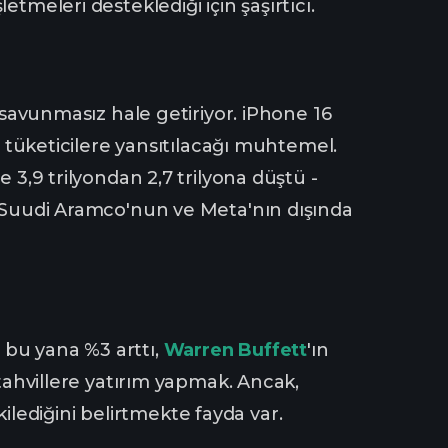
tmeleri desteklediği için şaşırtıcı.
a savunmasız hale getiriyor. iPhone 16
i tüketicilere yansıtılacağı muhtemel.
 3,9 trilyondan 2,7 trilyona düştü -
n, Suudi Aramco'nun ve Meta'nın dışında
 bu yana %3 arttı,
Warren Buffett
'ın
 tahvillere yatırım yapmak. Ancak,
lediğini belirtmekte fayda var.