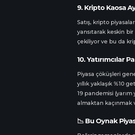
9.
Kripto Kaosa A
Satış, kripto piyasal
yansıtarak keskin bir
çekiliyor ve bu da kr
10.
Yatırımcılar P
Piyasa çöküşleri gene
yıllık yaklaşık %10 g
19 pandemisi (yarım y
almaktan kaçınmak v
📉 Bu Oynak Piya