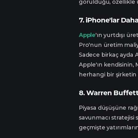
görüldüğü, özellikle 
7.
iPhone'lar Daha 
Apple
'ın yurtdışı ür
Pro'nun üretim maliye
Sadece birkaç ayda Ap
Apple'ın kendisinin,
herhangi bir şirketi
8.
Warren Buffett
Piyasa düşüşüne rağm
savunmacı stratejisi 
geçmişte yatırımları