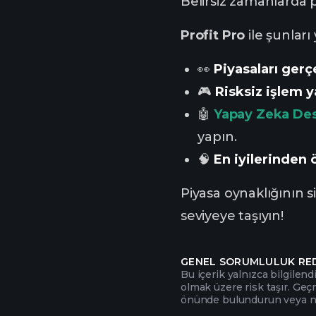
Belirsiz zamanlarda 
Profit Pro
ile şunları 
👀
Piyasaları gerç
🎮
Risksiz işlem 
🤖
Yapay Zeka Des
yapın.
🧠
En iyilerinden 
Piyasa oynaklığının s
seviyeye taşıyın!
GENEL SORUMLULUK RE
Bu içerik yalnızca bilgilend
olmak üzere risk taşır. Geç
önünde bulundurun veya nit