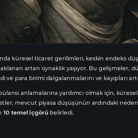
anda küresel ticaret gerilimleri, keskin endeks d
ynaklanan artan oynaklık yaşıyor. Bu gelişmeler,
edi ve para birimi dalgalanmalarını ve kayıpları artı
bülansı anlamalarına yardımcı olmak için, küresel
listler, mevcut piyasa düşüşünün ardındaki nedenl
an
10 temel içgörü
belirledi.