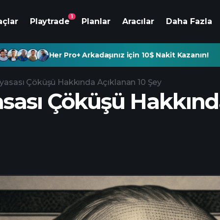
1
açlar
Playtrade
Planlar
Aracılar
Daha Fazla
Her Pro+ Arkadaşınız için 10$ Nakit Kazanın!
yasası Çöküşü Hakkında Açıklanan 10 Şey
asası Çöküşü Hakkınd