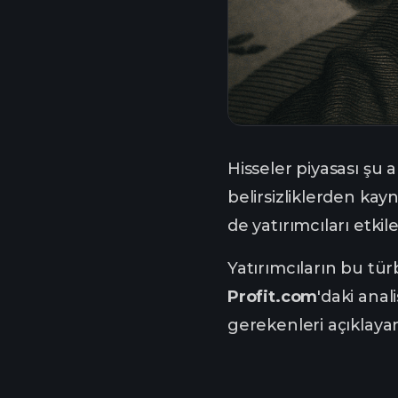
Hisseler piyasası şu 
belirsizliklerden ka
de yatırımcıları etkil
Yatırımcıların bu tür
Profit.com
'daki ana
gerekenleri açıklay