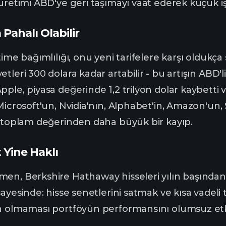
üretimi ABD'ye geri taşımayı vaat ederek küçük işle
Pahalı Olabilir
etime bağımlılığı, onu yeni tarifelere karşı oldukç
tleri 300 dolara kadar artabilir - bu artışın ABD'l
ple, piyasa değerinde 1,2 trilyon dolar kaybetti ve
 Microsoft'un, Nvidia'nın, Alphabet'in, Amazon'u
n toplam değerinden daha büyük bir kayıp.
 Yine Haklı
en, Berkshire Hathaway hisseleri yılın başından
sayesinde: hisse senetlerini satmak ve kısa vadeli
n olmaması portföyün performansını olumsuz etki