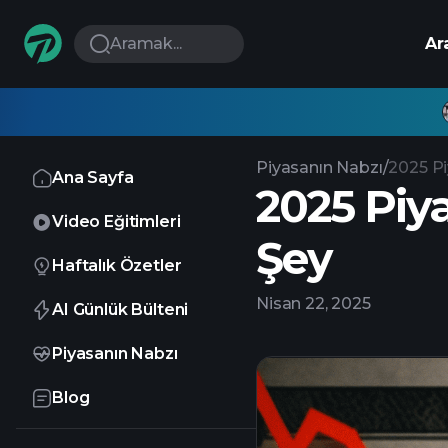
Aramak...
Ar
Piyasanın Nabzı
/
2025 Pi
Ana Sayfa
2025 Piy
Video Eğitimleri
Şey
Haftalık Özetler
Nisan 22, 2025
AI Günlük Bülteni
Piyasanın Nabzı
Blog