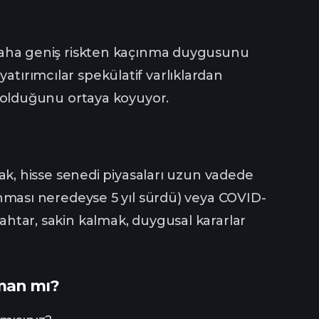
 daha geniş riskten kaçınma duygusunu
atırımcılar spekülatif varlıklardan
li olduğunu ortaya koyuyor.
arak, hisse senedi piyasaları uzun vadede
rlanması neredeyse 5 yıl sürdü) veya COVID-
nahtar, sakin kalmak, duygusal kararlar
aman mı?