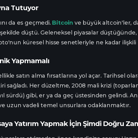
yna Tutuyor
arını da es geçmedi.
Bitcoin
ve büyük altcoin'ler,
 şekilde düştü. Geleneksel piyasalar düştüğünde, y
ipto'nun küresel hisse senetleriyle ne kadar ilişki
anik Yapmamalı
llikle satın alma fırsatlarına yol açar. Tarihsel ol
etiri sağladı. Her düzeltme, 2008 mali krizi (topa
ıl sürdü) gibi, er ya da geç üstesinden gelindi. A
e uzun vadeli temel unsurlara odaklanmaktır.
saya Yatırım Yapmak İçin Şimdi Doğru Z