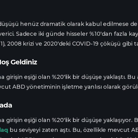
üşüşü henüz dramatik olarak kabul edilmese de -
erici. Sadece iki günde hisseler %10'dan fazla kay
 2008 krizi ve 2020'deki COVID-19 çöküşü gibi tar
Hoş Geldiniz
na girişin eşiği olan %20'lik bir düşüşe yaklaştı. 
evcut ABD yönetiminin işletme yanlısı olarak görüld
rada
na girişin eşiği olan %20'lik bir düşüşe yaklaşıyor
daq
bu seviyeyi zaten aştı. Bu, özellikle mevcut A