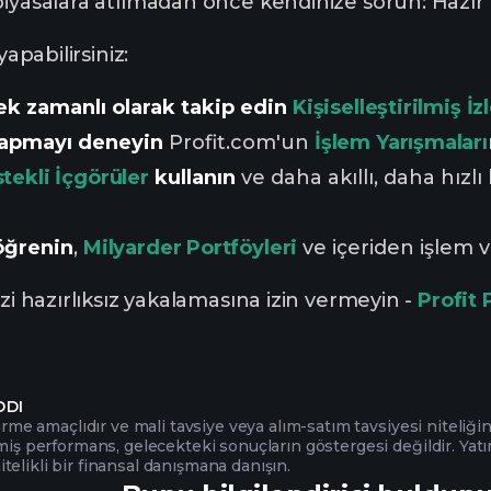
piyasalara atılmadan önce kendinize sorun: Hazır 
yapabilirsiniz:
ek zamanlı olarak takip edin
Kişiselleştirilmiş İ
yapmayı deneyin
Profit.com'un
İşlem Yarışmaları
tekli İçgörüler
kullanın
ve daha akıllı, daha hızlı
öğrenin
,
Milyarder Portföyleri
ve içeriden işlem ve
izi hazırlıksız yakalamasına izin vermeyin -
Profit 
DDI
irme amaçlıdır ve mali tavsiye veya alım-satım tavsiyesi niteliğin
miş performans, gelecekteki sonuçların göstergesi değildir. Yatı
elikli bir finansal danışmana danışın.