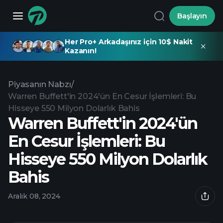
Başlayın
Her Pro+ Arkadaşınız için 10$ Nakit
Kazanın!
Piyasanın Nabzı
/
Warren Buffett'in 2024'ün En Cesur İşlemleri: Bu
Hisseye 550 Milyon Dolarlık Bahis
Warren Buffett'in 2024'ün
En Cesur İşlemleri: Bu
Hisseye 550 Milyon Dolarlık
Bahis
Aralık 08, 2024