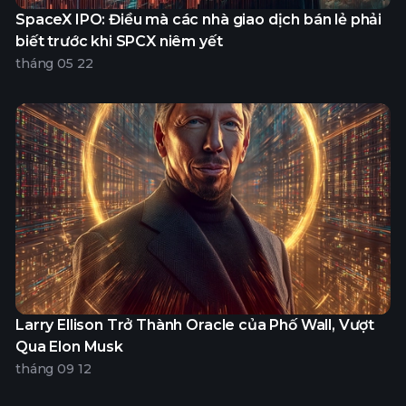
SpaceX IPO: Điều mà các nhà giao dịch bán lẻ phải
biết trước khi SPCX niêm yết
tháng 05 22
Larry Ellison Trở Thành Oracle của Phố Wall, Vượt
Qua Elon Musk
tháng 09 12