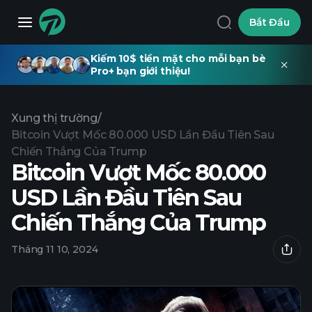
Bắt Đầu
Kiếm 10$ tiền mặt cho mỗi bạn bè
Pro+ bạn giới thiệu!
Xung thị trường
/
Bitcoin Vượt Mốc 80.000 USD Lần Đầu Tiên Sau
Chiến Thắng Của Trump
Bitcoin Vượt Mốc 80.000
USD Lần Đầu Tiên Sau
Chiến Thắng Của Trump
Tháng 11 10, 2024