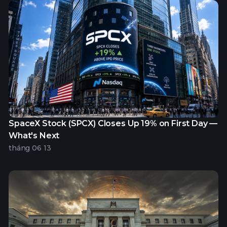
SpaceX Stock (SPCX) Closes Up 19% on First Day —
What's Next
tháng 06 13