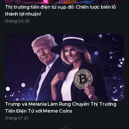
Thị trường tiền điện tử sụp đổ: Chiến lược biến lỗ
thành lợi nhuận!
tháng 02 25
Trump và Melania Làm Rung Chuyển Thị Trường
Tiền Điện Tử với Meme Coins
tháng 01 21