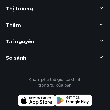
Playtrade
Thị trường
Biểu đồ
Tin tức
Thêm
Tổng quan
Lịch
Cổ phiếu
Tài nguyên
Trung tâm học tập
Trở thành Đối tác
Thị trường ngoại hối
Tóm tắt hàng tuần
Giới thiệu bạn bè
Chỉ số
So sánh
Trung tâm trợ giúp
Trình nhắn tin
Công ty
Quỹ giao dịch niêm yết
Điều khoản và điều kiện
Ứng dụng di động
Quỹ
Tùy chọn khác
Quy tắc nhà
Khám phá thế giới tài chính
Giới thiệu về Playtrade
Hàng hóa
Bloomberg
trong túi của bạn
Chính sách Cookie
Dành cho Doanh nghiệp
Yahoo Finance
Chính sách Bảo mật
Tiện ích
TradingView
Tiết lộ Rủi ro