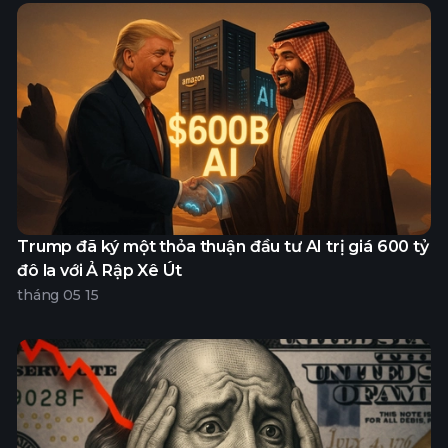
Trump đã ký một thỏa thuận đầu tư AI trị giá 600 tỷ
đô la với Ả Rập Xê Út
tháng 05 15