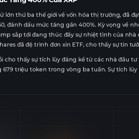
tử lớn thứ ba thế giới về vốn hóa thị trường, đã 
0, đánh dấu mức tăng gần 400%. Kỳ vọng về nhữ
mp sắp tới đang thúc đẩy sự nhiệt tình của nhà 
Shares đã đệ trình đơn xin ETF, cho thấy sự tin t
ỗi cho thấy sự tích lũy đáng kể từ các nhà đầu tư lớ
79 triệu token trong vòng ba tuần. Sự tích lũy