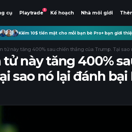
1
ng cụ
Playtrade
Kế hoạch
Nhà môi giới
Thê
Kiếm 10$ tiền mặt cho mỗi bạn bè Pro+ bạn giới thiệ
ện tử này tăng 400% sau chiến thắng của Trump. Tại sao nó
n tử này tăng 400% sa
i sao nó lại đánh bại 