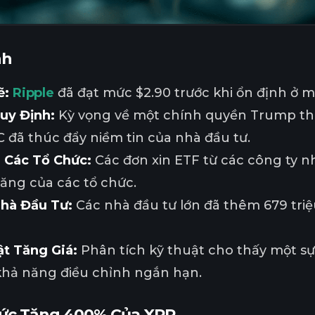
nh
ẽ:
Ripple
đã đạt mức $2.90 trước khi ổn định ở 
uy Định:
Kỳ vọng về một chính quyền Trump thân
C đã thúc đẩy niềm tin của nhà đầu tư.
 Các Tổ Chức:
Các đơn xin ETF từ các công ty n
ăng của các tổ chức.
Nhà Đầu Tư:
Các nhà đầu tư lớn đã thêm 679 triệ
t Tăng Giá:
Phân tích kỹ thuật cho thấy một sự
 khả năng điều chỉnh ngắn hạn.
ức Tăng 400% Của XRP