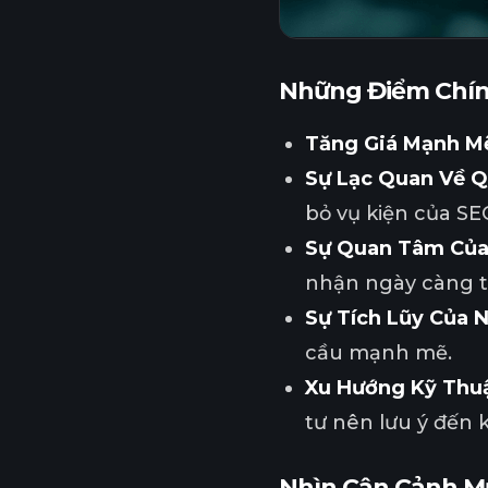
Những Điểm Chí
Tăng Giá Mạnh M
Sự Lạc Quan Về Q
bỏ vụ kiện của SE
Sự Quan Tâm Của
nhận ngày càng t
Sự Tích Lũy Của 
cầu mạnh mẽ.
Xu Hướng Kỹ Thuậ
tư nên lưu ý đến
Nhìn Cận Cảnh M