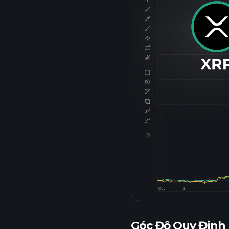
Góc Độ Quy Định