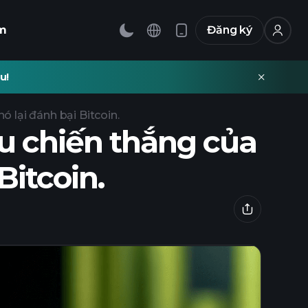
m
Đăng ký
u!
 lại đánh bại Bitcoin.
u chiến thắng của
Bitcoin.